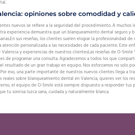
al.
lencia: opiniones sobre comodidad y cal
ientes nuevos se refiere a la seguridad del procedimiento. A muchos
uestra experiencia demuestra que un blanqueamiento dental seguro y b
ias.En sus reseñas, los clientes suelen elogiar la profesionalidad de n
a atención personalizada a las necesidades de cada paciente. Este e
 Valencia y experiencias de nuestros clientesLas reseñas de O-Smile 
tes de programar una consulta. Agradecemos a todos los que comparte
 el resultado de un gran trabajo en equipo. Nos esforzamos no solo por
. Por eso, una parte importante de nuestros nuevos clientes llega a 
es reales sobre blanqueamiento dental en Valencia, quieres ver los re
erno, el equipo de O-Smile está siempre dispuesto a responder tus 
ue tu sonrisa luzca sana, cuidada y naturalmente blanca.