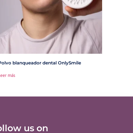
Polvo blanqueador dental OnlySmile
Leer más
ollow us on