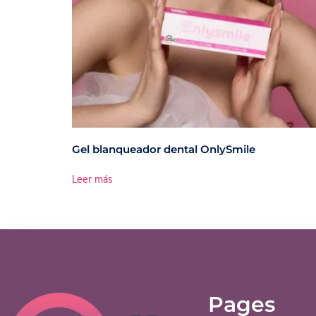
Gel blanqueador dental OnlySmile
Leer más
Pages